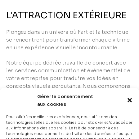
L'ATTRACTION EXTÉRIEURE
Plongez dans un univers où l’art et la technique
se rencontrent pour transformer chaque vitrine
en une expérience visuelle incontournable.
Notre équipe dédiée travaille de concert avec
les services communication et événementiel de
votre entreprise pour traduire vos idées en
concepts visuels percutants. Nous comprenons
l’importance de créer des vitrines qui captent
Gérer le consentement
l’attention, suscitent l’engagement et renforcent
aux cookies
votre message promotionnel.
Pour offrir les meilleures expériences, nous utilisons des
technologies telles que les cookies pour stocker et/ou accéder
aux informations des appareils. Le fait de consentir à ces
technologies nous permettra de traiter des données telles que